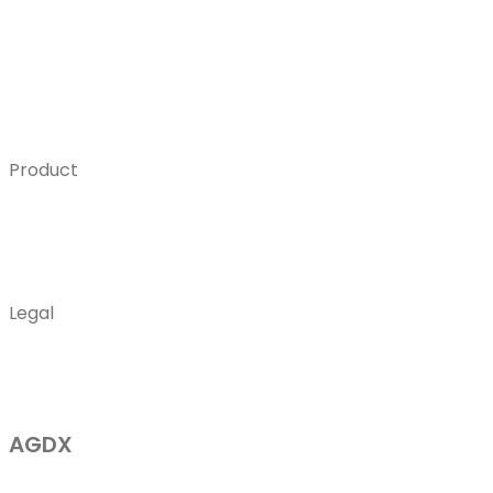
Home
Services
Portfolio
Contact
Product
FAQ's
Team Members
Our Blog
Legal
Business Guide
Licensing
AGDX