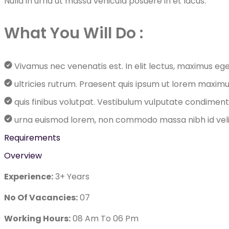
Nulla in urna ut massa vehicula posuere in et lacus.
What You Will Do :
Vivamus nec venenatis est. In elit lectus, maximus ege
ultricies rutrum. Praesent quis ipsum ut lorem maxim
quis finibus volutpat. Vestibulum vulputate condime
urna euismod lorem, non commodo massa nibh id velit. N
Requirements
Overview
Experience:
3+ Years
No Of Vacancies:
07
Working Hours:
08 Am To 06 Pm