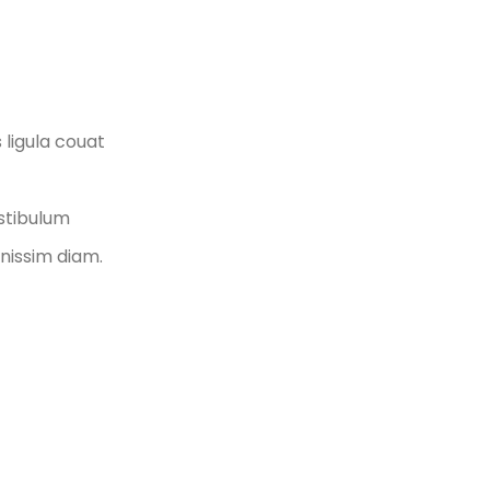
 ligula couat
stibulum
gnissim diam.