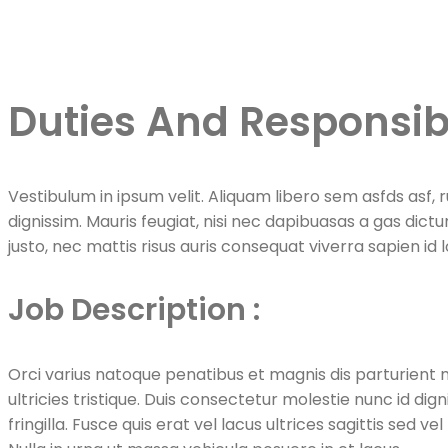
Home
Careers
Development Agency
Junior PHP Develop
Duties And Responsibi
Vestibulum in ipsum velit. Aliquam libero sem asfds asf,
dignissim. Mauris feugiat, nisi nec dapibuasas a gas dictu
justo, nec mattis risus auris consequat viverra sapien id 
Job Description :
Orci varius natoque penatibus et magnis dis parturient m
ultricies tristique. Duis consectetur molestie nunc id dignis
fringilla. Fusce quis erat vel lacus ultrices sagittis se