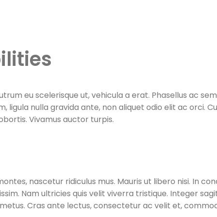
er
lities
 rutrum eu scelerisque ut, vehicula a erat. Phasellus ac 
m, ligula nulla gravida ante, non aliquet odio elit ac orci.
lobortis. Vivamus auctor turpis.
ontes, nascetur ridiculus mus. Mauris ut libero nisi. In 
sim. Nam ultricies quis velit viverra tristique. Integer sagit
d vel metus. Cras ante lectus, consectetur ac velit et, com