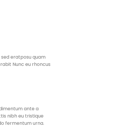
sem sed eratposu quam
 Curabit Nunc eu rhoncus
condimentum ante a
tis nibh eu tristique
modo fermentum urna.